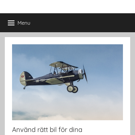
Skip
Mfkjupiter.se
to
content
Menu
Använd rätt bil för dina